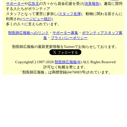
サポーター
や
広告主
の方々から資金応援を受け
(決算報告)
、趣旨に賛同
する人たちがボランティア
スタッフとなって運営に参加し
(スタッフ名簿)
、動物に関わる皆さんに
利用され
(ページビュー統計)
、
多くの人々に支えられています。
獣医師広報板へのリンク
・
サポーター募集
・
ボランティアスタッフ募
集
・
プライバシーポリシー
獣医師広報板の最新更新情報をTwitterでお知らせしております。
Copyright(C) 1997-2026
獣医師広報板(R)
ALL Rights Reserved
許可なく転載を禁じます。
「獣医師広報板」は商標登録(4476083号)されています。