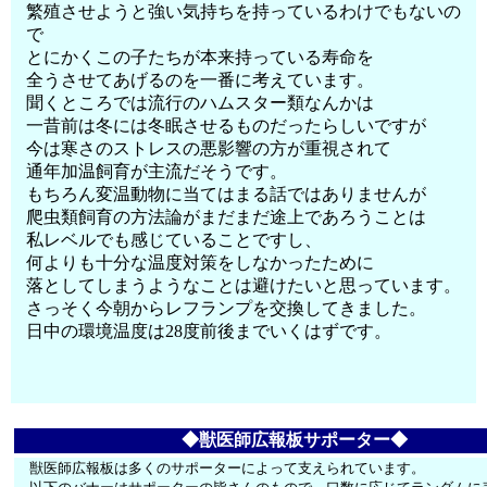
繁殖させようと強い気持ちを持っているわけでもないの
で
とにかくこの子たちが本来持っている寿命を
全うさせてあげるのを一番に考えています。
聞くところでは流行のハムスター類なんかは
一昔前は冬には冬眠させるものだったらしいですが
今は寒さのストレスの悪影響の方が重視されて
通年加温飼育が主流だそうです。
もちろん変温動物に当てはまる話ではありませんが
爬虫類飼育の方法論がまだまだ途上であろうことは
私レベルでも感じていることですし、
何よりも十分な温度対策をしなかったために
落としてしまうようなことは避けたいと思っています。
さっそく今朝からレフランプを交換してきました。
日中の環境温度は28度前後までいくはずです。
◆獣医師広報板サポーター◆
獣医師広報板は多くのサポーターによって支えられています。