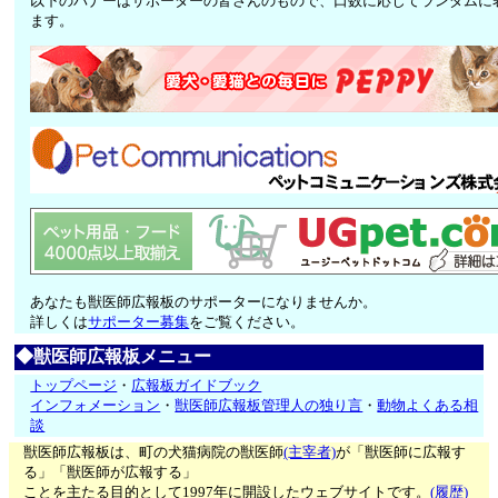
以下のバナーはサポーターの皆さんのもので、口数に応じてランダムに
ます。
あなたも獣医師広報板のサポーターになりませんか。
詳しくは
サポーター募集
をご覧ください。
◆獣医師広報板メニュー
トップページ
・
広報板ガイドブック
インフォメーション
・
獣医師広報板管理人の独り言
・
動物よくある相
談
獣医師広報板は、町の犬猫病院の獣医師
(主宰者)
が「獣医師に広報す
る」「獣医師が広報する」
ことを主たる目的として1997年に開設したウェブサイトです。
(履歴)