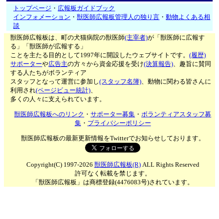
トップページ
・
広報板ガイドブック
インフォメーション
・
獣医師広報板管理人の独り言
・
動物よくある相
談
獣医師広報板は、町の犬猫病院の獣医師
(主宰者)
が「獣医師に広報す
る」「獣医師が広報する」
ことを主たる目的として1997年に開設したウェブサイトです。
(履歴)
サポーター
や
広告主
の方々から資金応援を受け
(決算報告)
、趣旨に賛同
する人たちがボランティア
スタッフとなって運営に参加し
(スタッフ名簿)
、動物に関わる皆さんに
利用され
(ページビュー統計)
、
多くの人々に支えられています。
獣医師広報板へのリンク
・
サポーター募集
・
ボランティアスタッフ募
集
・
プライバシーポリシー
獣医師広報板の最新更新情報をTwitterでお知らせしております。
Copyright(C) 1997-2026
獣医師広報板(R)
ALL Rights Reserved
許可なく転載を禁じます。
「獣医師広報板」は商標登録(4476083号)されています。