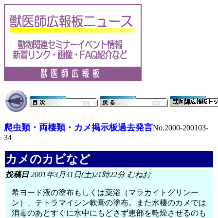
爬虫類・両棲類・カメ掲示板過去発言
No.2000-200103-
34
カメのカビなど
投稿日
2001年3月31日(土)21時22分 むねお
希ヨード液の塗布もしくは薬浴（マラカイトグリンー
ン）、テトラマイシン軟膏の塗布。また水棲のカメでは
消毒のあとすぐに水中にもどさず患部を乾燥させるのも