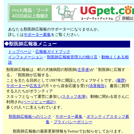
あなたも獣医師広報板のサポーターになりませんか。
詳しくは
サポーター募集
をご覧ください。
◆獣医師広報板メニュー
トップページ
・
広報板ガイドブック
インフォメーション
・
獣医師広報板管理人の独り言
・
動物よくある相
談
獣医師広報板は、町の犬猫病院の獣医師
(主宰者)
が「獣医師に広報す
る」「獣医師が広報する」
ことを主たる目的として1997年に開設したウェブサイトです。
(履歴)
サポーター
や
広告主
の方々から資金応援を受け
(決算報告)
、趣旨に賛同
する人たちがボランティア
スタッフとなって運営に参加し
(スタッフ名簿)
、動物に関わる皆さんに
利用され
(ページビュー統計)
、
多くの人々に支えられています。
獣医師広報板へのリンク
・
サポーター募集
・
ボランティアスタッフ募
集
・
プライバシーポリシー
獣医師広報板の最新更新情報をTwitterでお知らせしております。