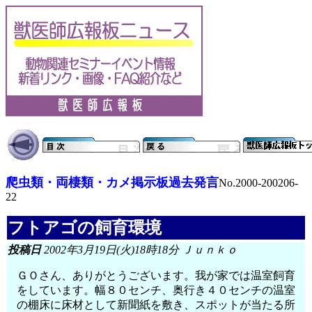
爬虫類・両棲類・カメ掲示板過去発言
No.2000-200206-
22
フトアゴの飼育環境
投稿日
2002年3月19日(火)18時18分 Ｊｕｎｋｏ
ＧＯさん、ありがとうございます。我が家では温室飼育
をしています。幅８０センチ、奥行き４０センチの温室
の棚床に床材として新聞紙を敷き、スポットが当たる所