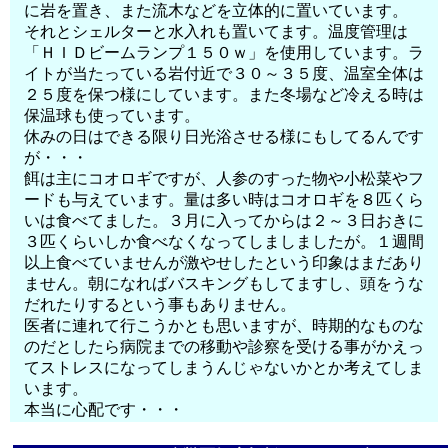
に岩を置き、また流木などを立体的に置いています。
それとシェルターと水入れも置いてます。温度管理は
「ＨＩＤビームランプ１５０ｗ」を使用しています。ラ
イトが当たっている岩付近で３０～３５度、温室全体は
２５度を保つ様にしています。また冬場など冷える時は
保温球も使っています。
休みの日はできる限り日光浴させる様にもしてるんです
が・・・
餌は主にコオロギですが、人参のすった物や小松菜やフ
ードも与えています。量は多い時はコオロギを８匹くら
いは食べてました。３月に入ってからは２～３日おきに
３匹くらいしか食べなくなってしましましたが。１週間
以上食べていませんが激やせしたという印象はまだあり
ません。朝になればバスキングもしてますし、頭をうな
だれたりするという事もありません。
医者に連れて行こうかとも思いますが、時期的なものな
のだとしたら病院までの移動や診察を受ける事がかえっ
てストレスになってしまうんじゃないかとか考えてしま
います。
本当に心配です・・・