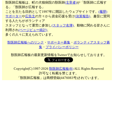
獣医師広報板は、町の犬猫病院の獣医師
(主宰者)
が「獣医師に広報す
る」「獣医師が広報する」
ことを主たる目的として1997年に開設したウェブサイトです。
(履歴)
サポーター
や
広告主
の方々から資金応援を受け
(決算報告)
、趣旨に賛同
する人たちがボランティア
スタッフとなって運営に参加し
(スタッフ名簿)
、動物に関わる皆さんに
利用され
(ページビュー統計)
、
多くの人々に支えられています。
獣医師広報板へのリンク
・
サポーター募集
・
ボランティアスタッフ募
集
・
プライバシーポリシー
獣医師広報板の最新更新情報をTwitterでお知らせしております。
Copyright(C) 1997-2026
獣医師広報板(R)
ALL Rights Reserved
許可なく転載を禁じます。
「獣医師広報板」は商標登録(4476083号)されています。