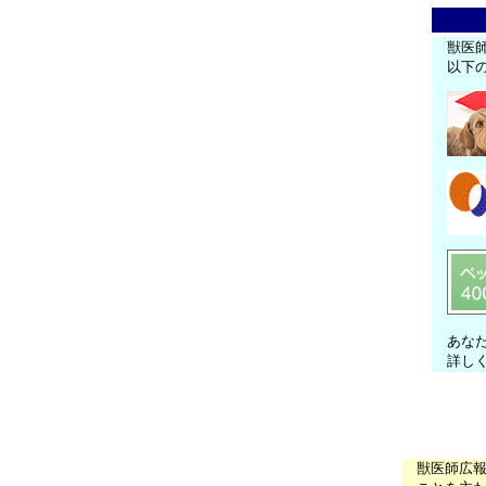
獣医
以下
あな
詳し
獣医師広