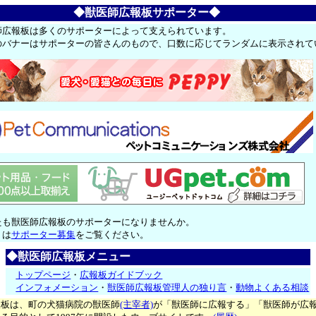
◆獣医師広報板サポーター◆
師広報板は多くのサポーターによって支えられています。
のバナーはサポーターの皆さんのもので、口数に応じてランダムに表示されて
たも獣医師広報板のサポーターになりませんか。
くは
サポーター募集
をご覧ください。
◆獣医師広報板メニュー
トップページ
・
広報板ガイドブック
インフォメーション
・
獣医師広報板管理人の独り言
・
動物よくある相談
報板は、町の犬猫病院の獣医師
(主宰者)
が「獣医師に広報する」「獣医師が広