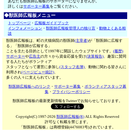
あなたも獣医師広報板のサポーターになりませんか。
詳しくは
サポーター募集
をご覧ください。
◆獣医師広報板メニュー
トップページ
・
広報板ガイドブック
インフォメーション
・
獣医師広報板管理人の独り言
・
動物よくある相
談
獣医師広報板は、町の犬猫病院の獣医師
(主宰者)
が「獣医師に広報す
る」「獣医師が広報する」
ことを主たる目的として1997年に開設したウェブサイトです。
(履歴)
サポーター
や
広告主
の方々から資金応援を受け
(決算報告)
、趣旨に賛同
する人たちがボランティア
スタッフとなって運営に参加し
(スタッフ名簿)
、動物に関わる皆さんに
利用され
(ページビュー統計)
、
多くの人々に支えられています。
獣医師広報板へのリンク
・
サポーター募集
・
ボランティアスタッフ募
集
・
プライバシーポリシー
獣医師広報板の最新更新情報をTwitterでお知らせしております。
Copyright(C) 1997-2026
獣医師広報板(R)
ALL Rights Reserved
許可なく転載を禁じます。
「獣医師広報板」は商標登録(4476083号)されています。