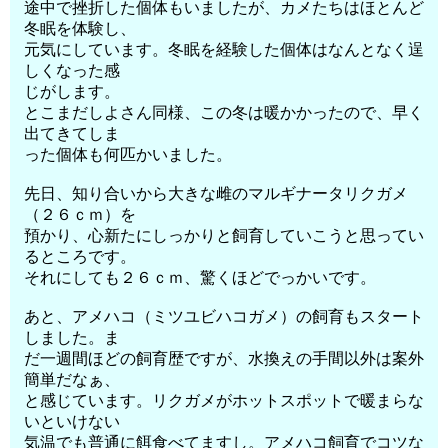
途中で挫折した個体もいましたが、カメたちはほとんど
冬眠を体験し、
元気にしています。冬眠を経験した個体はなんとなく逞
しくなった感
じがします。
とこまだしよさん同様、この冬は暖かかったので、早く
出てきてしま
った個体も何匹かいました。
先日、知り合いから大きな雌のマルギナータリクガメ
（２６ｃｍ）を
預かり、心新たにしっかりと飼育していこうと思ってい
るところです。
それにしても２６ｃｍ、驚くほどでっかいです。
あと、アメハコ（ミツユビハコガメ）の飼育もスタート
しました。ま
だ一週間ほどの飼育歴ですが、水換えの手間以外は案外
簡単だなぁ、
と感じています。リクガメがホットスポットで暖まらな
いといけない
気温でも普通に餌食べてますし。アメハコ飼育でコツな