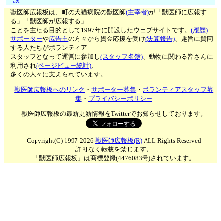
談
獣医師広報板は、町の犬猫病院の獣医師
(主宰者)
が「獣医師に広報す
る」「獣医師が広報する」
ことを主たる目的として1997年に開設したウェブサイトです。
(履歴)
サポーター
や
広告主
の方々から資金応援を受け
(決算報告)
、趣旨に賛同
する人たちがボランティア
スタッフとなって運営に参加し
(スタッフ名簿)
、動物に関わる皆さんに
利用され
(ページビュー統計)
、
多くの人々に支えられています。
獣医師広報板へのリンク
・
サポーター募集
・
ボランティアスタッフ募
集
・
プライバシーポリシー
獣医師広報板の最新更新情報をTwitterでお知らせしております。
Copyright(C) 1997-2026
獣医師広報板(R)
ALL Rights Reserved
許可なく転載を禁じます。
「獣医師広報板」は商標登録(4476083号)されています。