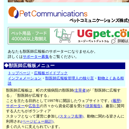
あなたも獣医師広報板のサポーターになりませんか。
詳しくは
サポーター募集
をご覧ください。
◆獣医師広報板メニュー
トップページ
・
広報板ガイドブック
インフォメーション
・
獣医師広報板管理人の独り言
・
動物よくある相
談
獣医師広報板は、町の犬猫病院の獣医師
(主宰者)
が「獣医師に広報す
る」「獣医師が広報する」
ことを主たる目的として1997年に開設したウェブサイトです。
(履歴)
サポーター
や
広告主
の方々から資金応援を受け
(決算報告)
、趣旨に賛同
する人たちがボランティア
スタッフとなって運営に参加し
(スタッフ名簿)
、動物に関わる皆さんに
利用され
(ページビュー統計)
、
多くの人々に支えられています。