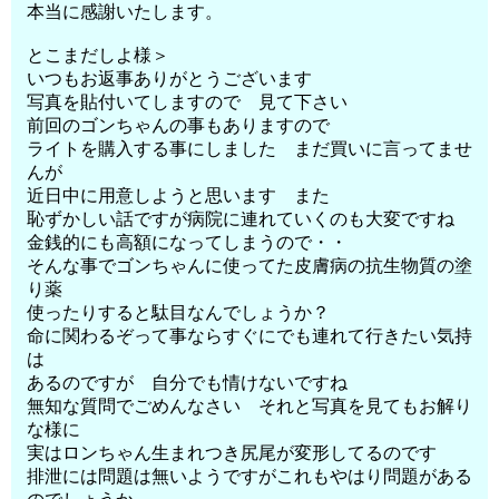
本当に感謝いたします。
とこまだしよ様＞
いつもお返事ありがとうございます
写真を貼付いてしますので 見て下さい
前回のゴンちゃんの事もありますので
ライトを購入する事にしました まだ買いに言ってませ
んが
近日中に用意しようと思います また
恥ずかしい話ですが病院に連れていくのも大変ですね
金銭的にも高額になってしまうので・・
そんな事でゴンちゃんに使ってた皮膚病の抗生物質の塗
り薬
使ったりすると駄目なんでしょうか？
命に関わるぞって事ならすぐにでも連れて行きたい気持
は
あるのですが 自分でも情けないですね
無知な質問でごめんなさい それと写真を見てもお解り
な様に
実はロンちゃん生まれつき尻尾が変形してるのです
排泄には問題は無いようですがこれもやはり問題がある