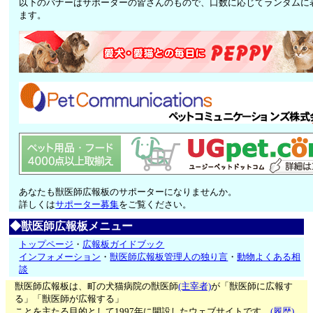
以下のバナーはサポーターの皆さんのもので、口数に応じてランダムに
ます。
あなたも獣医師広報板のサポーターになりませんか。
詳しくは
サポーター募集
をご覧ください。
◆獣医師広報板メニュー
トップページ
・
広報板ガイドブック
インフォメーション
・
獣医師広報板管理人の独り言
・
動物よくある相
談
獣医師広報板は、町の犬猫病院の獣医師
(主宰者)
が「獣医師に広報す
る」「獣医師が広報する」
ことを主たる目的として1997年に開設したウェブサイトです。
(履歴)