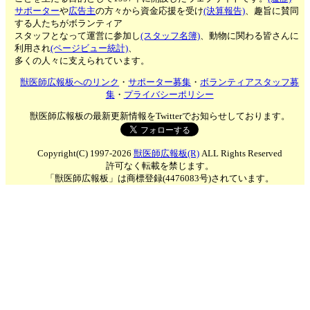
サポーター
や
広告主
の方々から資金応援を受け
(決算報告)
、趣旨に賛同
する人たちがボランティア
スタッフとなって運営に参加し
(スタッフ名簿)
、動物に関わる皆さんに
利用され
(ページビュー統計)
、
多くの人々に支えられています。
獣医師広報板へのリンク
・
サポーター募集
・
ボランティアスタッフ募
集
・
プライバシーポリシー
獣医師広報板の最新更新情報をTwitterでお知らせしております。
Copyright(C) 1997-2026
獣医師広報板(R)
ALL Rights Reserved
許可なく転載を禁じます。
「獣医師広報板」は商標登録(4476083号)されています。