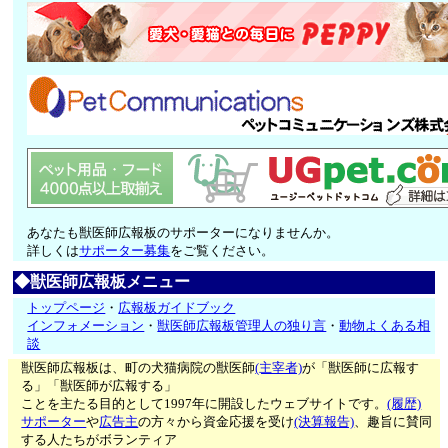
あなたも獣医師広報板のサポーターになりませんか。
詳しくは
サポーター募集
をご覧ください。
◆獣医師広報板メニュー
トップページ
・
広報板ガイドブック
インフォメーション
・
獣医師広報板管理人の独り言
・
動物よくある相
談
獣医師広報板は、町の犬猫病院の獣医師
(主宰者)
が「獣医師に広報す
る」「獣医師が広報する」
ことを主たる目的として1997年に開設したウェブサイトです。
(履歴)
サポーター
や
広告主
の方々から資金応援を受け
(決算報告)
、趣旨に賛同
する人たちがボランティア