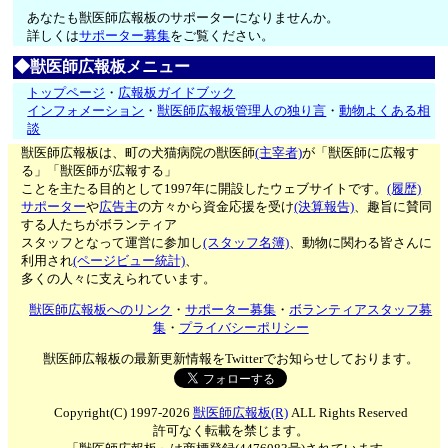
あなたも獣医師広報板のサポーターになりませんか。
詳しくは
サポーター募集
をご覧ください。
◆獣医師広報板メニュー
トップページ
・
広報板ガイドブック
インフォメーション
・
獣医師広報板管理人の独り言
・
動物よくある相
談
獣医師広報板は、町の犬猫病院の獣医師
(主宰者)
が「獣医師に広報す
る」「獣医師が広報する」
ことを主たる目的として1997年に開設したウェブサイトです。
(履歴)
サポーター
や
広告主
の方々から資金応援を受け
(決算報告)
、趣旨に賛同
する人たちがボランティア
スタッフとなって運営に参加し
(スタッフ名簿)
、動物に関わる皆さんに
利用され
(ページビュー統計)
、
多くの人々に支えられています。
獣医師広報板へのリンク
・
サポーター募集
・
ボランティアスタッフ募
集
・
プライバシーポリシー
獣医師広報板の最新更新情報をTwitterでお知らせしております。
Copyright(C) 1997-2026
獣医師広報板(R)
ALL Rights Reserved
許可なく転載を禁じます。