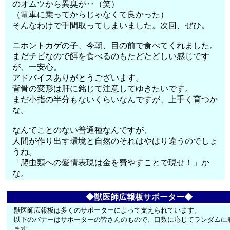
のオムツから異臭が‥（笑）
（電車に乗ってからじゃなくて良かった）
そんなわけで手間取ってしまいました。次回、ぜひ。
ニホントカゲの子、今朝、目の前で食べてくれました。
まだチビなので餌を食べるのもたどたどしい感じです
が、一安心。
アドバイスありがとうございます。
背骨の変形は肝に銘じて注意してゆきたいです。
まだ小指の半分もないくらいなんですが、上手く育つか
な。
なんてことのない普通種なんですが、
人間が作り出す環境と自然のそれはやはり違うのでしょ
うね。
「爬虫類への愛情表現は金を費やすことで現せ！」か
な。
◆獣医師広報板サポーター◆
獣医師広報板は多くのサポーターによって支えられています。
以下のバナーはサポーターの皆さんのもので、口数に応じてランダムに
ます。