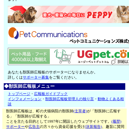
あなたも獣医師広報板のサポーターになりませんか。
詳しくは
サポーター募集
をご覧ください。
◆獣医師広報板メニュー
トップページ
・
広報板ガイドブック
インフォメーション
・
獣医師広報板管理人の独り言
・
動物よくある相
談
獣医師広報板は、町の犬猫病院の獣医師
(主宰者)
が「獣医師に広報す
る」「獣医師が広報する」
ことを主たる目的として1997年に開設したウェブサイトです。
(履歴)
サポーター
や
広告主
の方々から資金応援を受け
(決算報告)
、趣旨に賛同