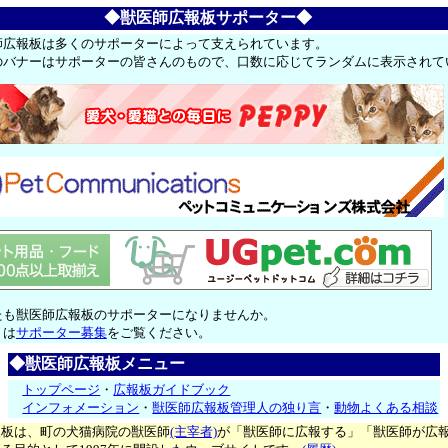
◆獣医師広報板サポーター◆
師広報板は多くのサポーターによって支えられています。
のバナーはサポーターの皆さんのもので、口数に応じてランダムに表示されて
たも獣医師広報板のサポーターになりませんか。
くは
サポーター募集
をご覧ください。
◆獣医師広報板メニュー
トップページ
・
広報板ガイドブック
インフォメーション
・
獣医師広報板管理人の独り言
・
動物よくある相談
報板は、町の犬猫病院の獣医師
(主宰者)
が「獣医師に広報する」「獣医師が広