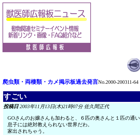
爬虫類・両棲類・カメ掲示板過去発言
No.2000-200311-64
すごい
投稿日
2003年11月13日(木)21時07分 佐久間正代
GOさんのお嬢さんも加わると、６匹の奥さんと１匹の通
息子には絶対教えられない世界だわ。
家出されちゃう。