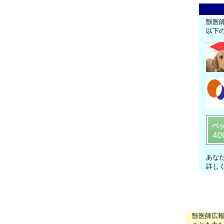
獣医
以下
あな
詳し
獣医師広