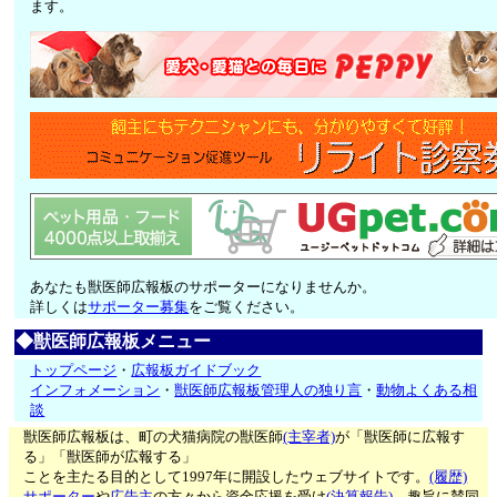
ます。
あなたも獣医師広報板のサポーターになりませんか。
詳しくは
サポーター募集
をご覧ください。
◆獣医師広報板メニュー
トップページ
・
広報板ガイドブック
インフォメーション
・
獣医師広報板管理人の独り言
・
動物よくある相
談
獣医師広報板は、町の犬猫病院の獣医師
(主宰者)
が「獣医師に広報す
る」「獣医師が広報する」
ことを主たる目的として1997年に開設したウェブサイトです。
(履歴)
サポーター
や
広告主
の方々から資金応援を受け
(決算報告)
、趣旨に賛同