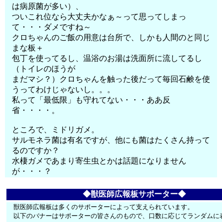
は病原菌が多い）、
ついこれ位なら大丈夫かなぁ～って思ってしまっ
て・・・ダメですね～
クロちゃんのご飯の用意は台所で、しかも人間のと同じ
まな板＋
包丁を使ってるし、温浴のお湯は洗面所に流してるし
（トイレのほうが
まだマシ？）クロちゃんを触った後だって毎回石鹸を使
うってわけじゃないし。。。
私って「最低限」も守れてない・・・ああ反
省・・・・。
ところで、ミドリガメ。
サルモネラ菌は有名ですが、他にも菌はたくさん持って
るのですか？
水棲ガメであまり寄生虫とかは話題になりません
が・・・？
◆獣医師広報板サポーター◆
獣医師広報板は多くのサポーターによって支えられています。
以下のバナーはサポーターの皆さんのもので、口数に応じてランダムに