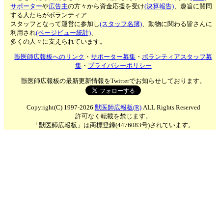
サポーター
や
広告主
の方々から資金応援を受け
(決算報告)
、趣旨に賛同
する人たちがボランティア
スタッフとなって運営に参加し
(スタッフ名簿)
、動物に関わる皆さんに
利用され
(ページビュー統計)
、
多くの人々に支えられています。
獣医師広報板へのリンク
・
サポーター募集
・
ボランティアスタッフ募
集
・
プライバシーポリシー
獣医師広報板の最新更新情報をTwitterでお知らせしております。
Copyright(C) 1997-2026
獣医師広報板(R)
ALL Rights Reserved
許可なく転載を禁じます。
「獣医師広報板」は商標登録(4476083号)されています。