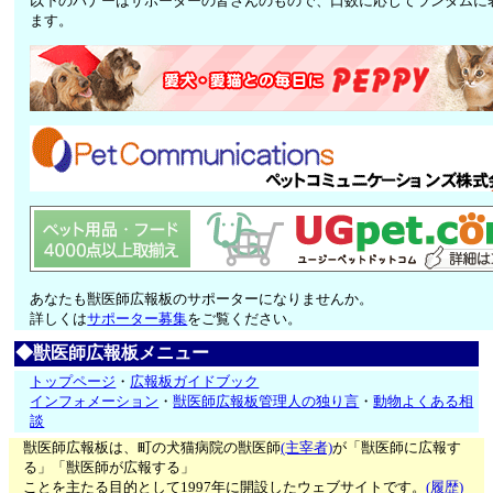
以下のバナーはサポーターの皆さんのもので、口数に応じてランダムに
ます。
あなたも獣医師広報板のサポーターになりませんか。
詳しくは
サポーター募集
をご覧ください。
◆獣医師広報板メニュー
トップページ
・
広報板ガイドブック
インフォメーション
・
獣医師広報板管理人の独り言
・
動物よくある相
談
獣医師広報板は、町の犬猫病院の獣医師
(主宰者)
が「獣医師に広報す
る」「獣医師が広報する」
ことを主たる目的として1997年に開設したウェブサイトです。
(履歴)