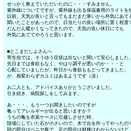
せっかく教えていただいたのに・・・すみません。
紫外線についてですが、紫外線も出る保温兼用のライトを
以前、天気が良いと言ってもまだまだ寒いから外気にあて
聞いたことがあったので、日当たりの良い場所に置く程度
だんだん暖かくなってきたので、天気の良い休日にでも
外気にあててやろうと思います。
■とこまだしよさんへ
寄生虫では、そうゆう症状は出ないと聞いて安心しました
先日までは食欲もなく、やはり調子が悪いのか・・・と
心配していましたが、昨日から食欲ももどってきました。
が、相変わらずカユミはあるようです（涙）
お二人とも、アドバイスありがとうございました。
引き続き、病院探しをしてみます。
あ・・・、もう一つお聞きしたいのですが
亀ってアレルギーが出ると思いますか？
うちの亀を衣装ケースに引越しさせた時、
陸場にしていた石が小さいので、木で台を作ってやったの
陸の部分はベニヤ板で、足の部分は材種はわからないけど