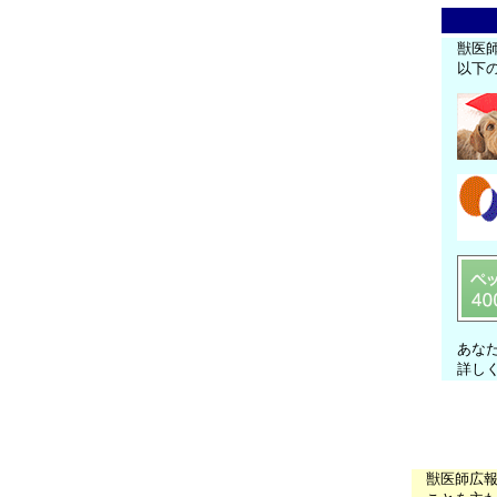
獣医
以下
あな
詳し
獣医師広