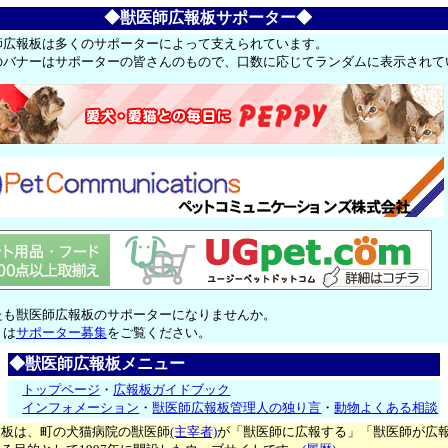
◆獣医師広報板サポーター◆
師広報板は多くのサポーターによって支えられています。
のバナーはサポーターの皆さんのもので、口数に応じてランダムに表示されて
たも獣医師広報板のサポーターになりませんか。
くは
サポーター募集
をご覧ください。
◆獣医師広報板メニュー
トップページ
・
広報板ガイドブック
インフォメーション
・
獣医師広報板管理人の独り言
・
動物よくある相談
報板は、町の犬猫病院の獣医師
(主宰者)
が「獣医師に広報する」「獣医師が広