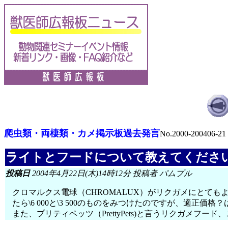
爬虫類・両棲類・カメ掲示板過去発言
No.2000-200406-21
ライトとフードについて教えてくださ
投稿日
2004年4月22日(木)14時12分 投稿者 パムプル
クロマルクス電球（CHROMALUX）がリクガメにとて
たら\6 000と\3 500のものをみつけたのですが、適正
また、プリティペッツ（PrettyPets)と言うリクガ