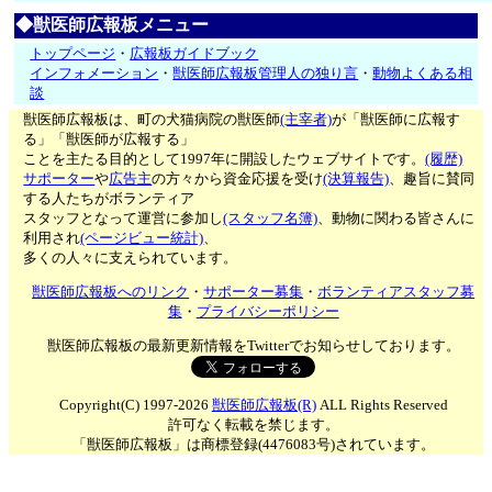
◆獣医師広報板メニュー
トップページ
・
広報板ガイドブック
インフォメーション
・
獣医師広報板管理人の独り言
・
動物よくある相
談
獣医師広報板は、町の犬猫病院の獣医師
(主宰者)
が「獣医師に広報す
る」「獣医師が広報する」
ことを主たる目的として1997年に開設したウェブサイトです。
(履歴)
サポーター
や
広告主
の方々から資金応援を受け
(決算報告)
、趣旨に賛同
する人たちがボランティア
スタッフとなって運営に参加し
(スタッフ名簿)
、動物に関わる皆さんに
利用され
(ページビュー統計)
、
多くの人々に支えられています。
獣医師広報板へのリンク
・
サポーター募集
・
ボランティアスタッフ募
集
・
プライバシーポリシー
獣医師広報板の最新更新情報をTwitterでお知らせしております。
Copyright(C) 1997-2026
獣医師広報板(R)
ALL Rights Reserved
許可なく転載を禁じます。
「獣医師広報板」は商標登録(4476083号)されています。