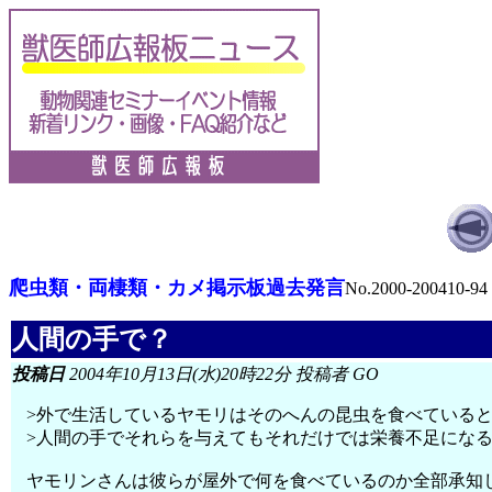
爬虫類・両棲類・カメ掲示板過去発言
No.2000-200410-94
人間の手で？
投稿日
2004年10月13日(水)20時22分 投稿者 GO
>外で生活しているヤモリはそのへんの昆虫を食べている
>人間の手でそれらを与えてもそれだけでは栄養不足にな
ヤモリンさんは彼らが屋外で何を食べているのか全部承知