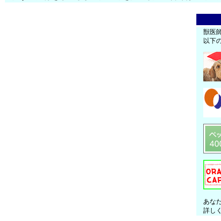
獣医
以下
あな
詳し