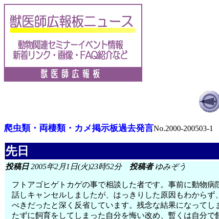
爬虫類・両棲類・カメ掲示板過去発言
No.2000-200503-1
先日
投稿日
2005年2月1日(火)23時52分
投稿者
ゆみぞう
フトアゴヒゲトカゲの事で相談した者です。事前に動物病
話しキャンセルしましたが、はっきりした原因もわからず
べきだったと深く反省しています。残念な結果になってし
たずに飼育をしてしまった自分を悔い改め、暫くは自分で