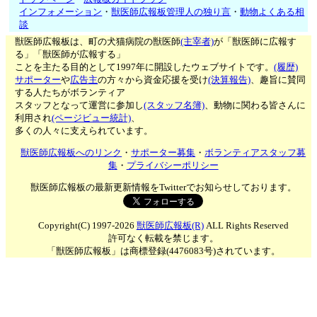
インフォメーション
・
獣医師広報板管理人の独り言
・
動物よくある相
談
獣医師広報板は、町の犬猫病院の獣医師
(主宰者)
が「獣医師に広報す
る」「獣医師が広報する」
ことを主たる目的として1997年に開設したウェブサイトです。
(履歴)
サポーター
や
広告主
の方々から資金応援を受け
(決算報告)
、趣旨に賛同
する人たちがボランティア
スタッフとなって運営に参加し
(スタッフ名簿)
、動物に関わる皆さんに
利用され
(ページビュー統計)
、
多くの人々に支えられています。
獣医師広報板へのリンク
・
サポーター募集
・
ボランティアスタッフ募
集
・
プライバシーポリシー
獣医師広報板の最新更新情報をTwitterでお知らせしております。
Copyright(C) 1997-2026
獣医師広報板(R)
ALL Rights Reserved
許可なく転載を禁じます。
「獣医師広報板」は商標登録(4476083号)されています。