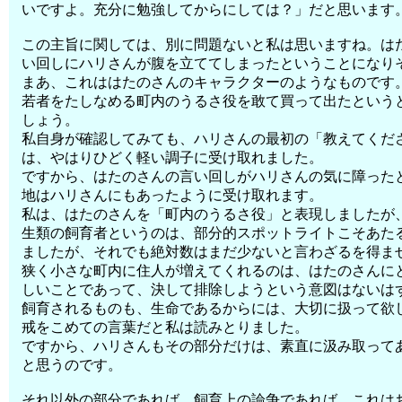
いですよ。充分に勉強してからにしては？」だと思います
この主旨に関しては、別に問題ないと私は思いますね。は
い回しにハリさんが腹を立ててしまったということになり
まあ、これははたのさんのキャラクターのようなものです
若者をたしなめる町内のうるさ役を敢て買って出たという
しょう。
私自身が確認してみても、ハリさんの最初の「教えてくだ
は、やはりひどく軽い調子に受け取れました。
ですから、はたのさんの言い回しがハリさんの気に障った
地はハリさんにもあったように受け取れます。
私は、はたのさんを「町内のうるさ役」と表現しましたが
生類の飼育者というのは、部分的スポットライトこそあた
ましたが、それでも絶対数はまだ少ないと言わざるを得ま
狭く小さな町内に住人が増えてくれるのは、はたのさんに
しいことであって、決して排除しようという意図はないは
飼育されるものも、生命であるからには、大切に扱って欲
戒をこめての言葉だと私は読みとりました。
ですから、ハリさんもその部分だけは、素直に汲み取って
と思うのです。
それ以外の部分であれば、飼育上の論争であれば、これは