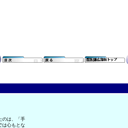
たのは、「手
では心もとな