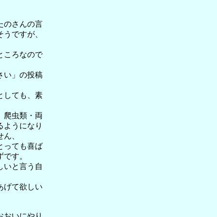
。
たのさんの言
そうですが、
。
ところなので
さい」の投稿
としても、素
、爬虫類・両
るようになり
せん、
とっても喜ば
ずです。
しいと言う自
あげて欲しい
おおいにやり