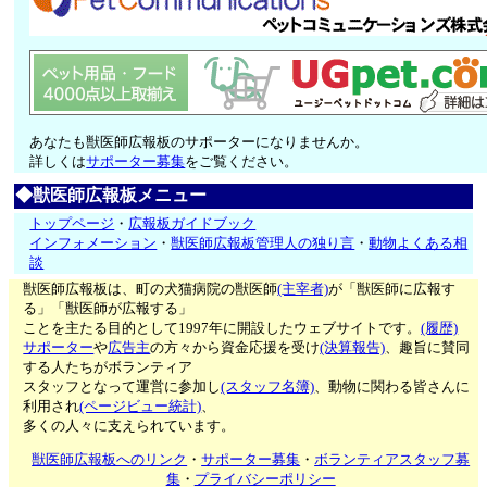
あなたも獣医師広報板のサポーターになりませんか。
詳しくは
サポーター募集
をご覧ください。
◆獣医師広報板メニュー
トップページ
・
広報板ガイドブック
インフォメーション
・
獣医師広報板管理人の独り言
・
動物よくある相
談
獣医師広報板は、町の犬猫病院の獣医師
(主宰者)
が「獣医師に広報す
る」「獣医師が広報する」
ことを主たる目的として1997年に開設したウェブサイトです。
(履歴)
サポーター
や
広告主
の方々から資金応援を受け
(決算報告)
、趣旨に賛同
する人たちがボランティア
スタッフとなって運営に参加し
(スタッフ名簿)
、動物に関わる皆さんに
利用され
(ページビュー統計)
、
多くの人々に支えられています。
獣医師広報板へのリンク
・
サポーター募集
・
ボランティアスタッフ募
集
・
プライバシーポリシー