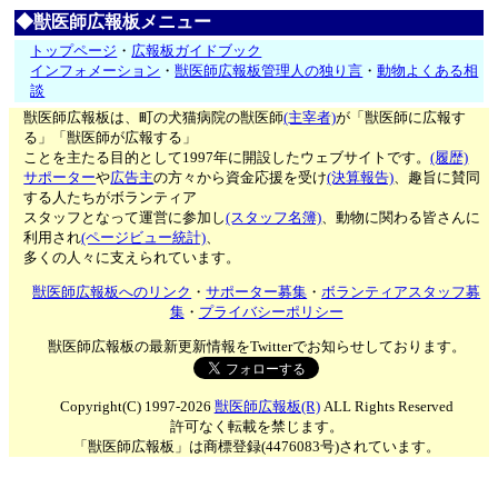
◆獣医師広報板メニュー
トップページ
・
広報板ガイドブック
インフォメーション
・
獣医師広報板管理人の独り言
・
動物よくある相
談
獣医師広報板は、町の犬猫病院の獣医師
(主宰者)
が「獣医師に広報す
る」「獣医師が広報する」
ことを主たる目的として1997年に開設したウェブサイトです。
(履歴)
サポーター
や
広告主
の方々から資金応援を受け
(決算報告)
、趣旨に賛同
する人たちがボランティア
スタッフとなって運営に参加し
(スタッフ名簿)
、動物に関わる皆さんに
利用され
(ページビュー統計)
、
多くの人々に支えられています。
獣医師広報板へのリンク
・
サポーター募集
・
ボランティアスタッフ募
集
・
プライバシーポリシー
獣医師広報板の最新更新情報をTwitterでお知らせしております。
Copyright(C) 1997-2026
獣医師広報板(R)
ALL Rights Reserved
許可なく転載を禁じます。
「獣医師広報板」は商標登録(4476083号)されています。