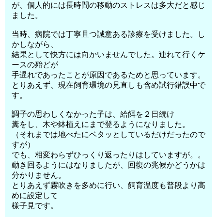
が、個人的には長時間の移動のストレスは多大だと感じ
ました。
当時、病院では丁寧且つ誠意ある診療を受けました。し
かしながら、
結果として快方には向かいませんでした。連れて行くケ
ースの殆どが
手遅れであったことが原因であるためと思っています。
とりあえず、現在飼育環境の見直しも含め試行錯誤中で
す。
調子の思わしくなかった子は、給餌を２日続け
糞をし、木や鉢植えにまで登るようになりました。
（それまでは地べたにベタッとしているだけだったので
すが）
でも、相変わらずひっくり返ったりはしていますが。。
動き回るようにはなりましたが、回復の兆候かどうかは
分かりません。
とりあえず霧吹きを多めに行い、飼育温度も普段より高
めに設定して
様子見です。