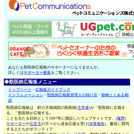
あなたも獣医師広報板のサポーターになりませんか。
詳しくは
サポーター募集
をご覧ください。
◆獣医師広報板メニュー
トップページ
・
広報板ガイドブック
インフォメーション
・
獣医師広報板管理人の独り言
・
動物よくある相
談
獣医師広報板は、町の犬猫病院の獣医師
(主宰者)
が「獣医師に広報す
る」「獣医師が広報する」
ことを主たる目的として1997年に開設したウェブサイトです。
(履歴)
サポーター
や
広告主
の方々から資金応援を受け
(決算報告)
、趣旨に賛同
する人たちがボランティア