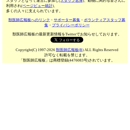
スタッフとなって運営に参加し
(スタッフ名簿)
、動物に関わる皆さんに
利用され
(ページビュー統計)
、
多くの人々に支えられています。
獣医師広報板へのリンク
・
サポーター募集
・
ボランティアスタッフ募
集
・
プライバシーポリシー
獣医師広報板の最新更新情報をTwitterでお知らせしております。
Copyright(C) 1997-2026
獣医師広報板(R)
ALL Rights Reserved
許可なく転載を禁じます。
「獣医師広報板」は商標登録(4476083号)されています。