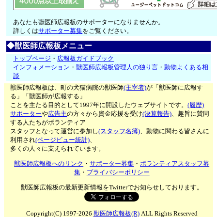
あなたも獣医師広報板のサポーターになりませんか。
詳しくは
サポーター募集
をご覧ください。
◆獣医師広報板メニュー
トップページ
・
広報板ガイドブック
インフォメーション
・
獣医師広報板管理人の独り言
・
動物よくある相
談
獣医師広報板は、町の犬猫病院の獣医師
(主宰者)
が「獣医師に広報す
る」「獣医師が広報する」
ことを主たる目的として1997年に開設したウェブサイトです。
(履歴)
サポーター
や
広告主
の方々から資金応援を受け
(決算報告)
、趣旨に賛同
する人たちがボランティア
スタッフとなって運営に参加し
(スタッフ名簿)
、動物に関わる皆さんに
利用され
(ページビュー統計)
、
多くの人々に支えられています。
獣医師広報板へのリンク
・
サポーター募集
・
ボランティアスタッフ募
集
・
プライバシーポリシー
獣医師広報板の最新更新情報をTwitterでお知らせしております。
Copyright(C) 1997-2026
獣医師広報板(R)
ALL Rights Reserved