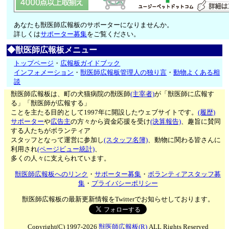
あなたも獣医師広報板のサポーターになりませんか。
詳しくは
サポーター募集
をご覧ください。
◆獣医師広報板メニュー
トップページ
・
広報板ガイドブック
インフォメーション
・
獣医師広報板管理人の独り言
・
動物よくある相
談
獣医師広報板は、町の犬猫病院の獣医師
(主宰者)
が「獣医師に広報す
る」「獣医師が広報する」
ことを主たる目的として1997年に開設したウェブサイトです。
(履歴)
サポーター
や
広告主
の方々から資金応援を受け
(決算報告)
、趣旨に賛同
する人たちがボランティア
スタッフとなって運営に参加し
(スタッフ名簿)
、動物に関わる皆さんに
利用され
(ページビュー統計)
、
多くの人々に支えられています。
獣医師広報板へのリンク
・
サポーター募集
・
ボランティアスタッフ募
集
・
プライバシーポリシー
獣医師広報板の最新更新情報をTwitterでお知らせしております。
Copyright(C) 1997-2026
獣医師広報板(R)
ALL Rights Reserved