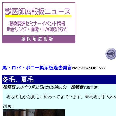
馬・ロバ・ポニー掲示板過去発言
No.2200-200812-22
冬毛、夏毛
投稿日
2007年3月31日(土)19時36分
投稿者
sutemaru
馬も冬毛から夏毛に変わってきています。乗馬馬は手入れ
画像：