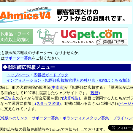
たも獣医師広報板のサポーターになりませんか。
くは
サポーター募集
をご覧ください。
◆獣医師広報板メニュー
トップページ
・
広報板ガイドブック
インフォメーション
・
獣医師広報板管理人の独り言
・
動物よくある相談
報板は、町の犬猫病院の獣医師
(主宰者)
が「獣医師に広報する」「獣医師が広
る目的として1997年に開設したウェブサイトです。
(履歴)
ー
や
広告主
の方々から資金応援を受け
(決算報告)
、趣旨に賛同する人たちがボ
となって運営に参加し
(スタッフ名簿)
、動物に関わる皆さんに利用され
(ページ
々に支えられています。
広報板へのリンク
・
サポーター募集
・
ボランティアスタッフ募集
・
プライバシ
医師広報板の最新更新情報をTwitterでお知らせしております。