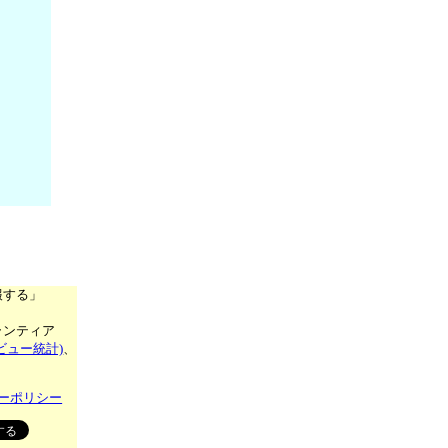
報する」
ランティア
ビュー統計)
、
ーポリシー