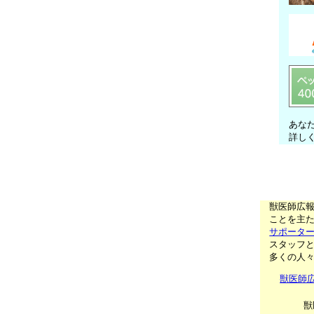
あな
詳し
獣医師広
ことを主た
サポータ
スタッフ
多くの人
獣医師
獣