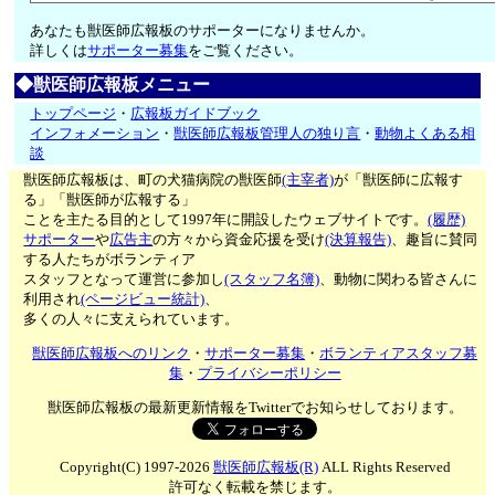
あなたも獣医師広報板のサポーターになりませんか。
詳しくは
サポーター募集
をご覧ください。
◆獣医師広報板メニュー
トップページ
・
広報板ガイドブック
インフォメーション
・
獣医師広報板管理人の独り言
・
動物よくある相
談
獣医師広報板は、町の犬猫病院の獣医師
(主宰者)
が「獣医師に広報す
る」「獣医師が広報する」
ことを主たる目的として1997年に開設したウェブサイトです。
(履歴)
サポーター
や
広告主
の方々から資金応援を受け
(決算報告)
、趣旨に賛同
する人たちがボランティア
スタッフとなって運営に参加し
(スタッフ名簿)
、動物に関わる皆さんに
利用され
(ページビュー統計)
、
多くの人々に支えられています。
獣医師広報板へのリンク
・
サポーター募集
・
ボランティアスタッフ募
集
・
プライバシーポリシー
獣医師広報板の最新更新情報をTwitterでお知らせしております。
Copyright(C) 1997-2026
獣医師広報板(R)
ALL Rights Reserved
許可なく転載を禁じます。