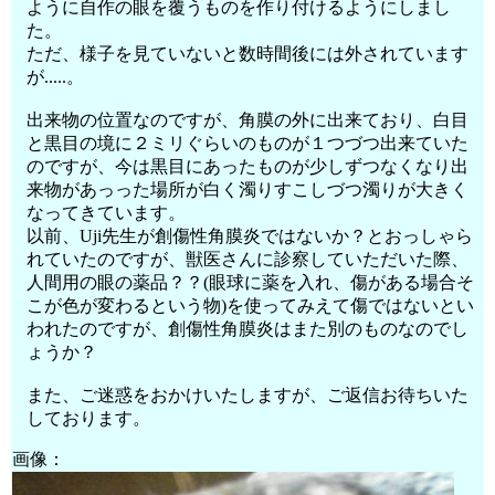
ように自作の眼を覆うものを作り付けるようにしまし
た。
ただ、様子を見ていないと数時間後には外されています
が.....。
出来物の位置なのですが、角膜の外に出来ており、白目
と黒目の境に２ミリぐらいのものが１つづつ出来ていた
のですが、今は黒目にあったものが少しずつなくなり出
来物があっった場所が白く濁りすこしづつ濁りが大きく
なってきています。
以前、Uji先生が創傷性角膜炎ではないか？とおっしゃら
れていたのですが、獣医さんに診察していただいた際、
人間用の眼の薬品？？(眼球に薬を入れ、傷がある場合そ
こが色が変わるという物)を使ってみえて傷ではないとい
われたのですが、創傷性角膜炎はまた別のものなのでし
ょうか？
また、ご迷惑をおかけいたしますが、ご返信お待ちいた
しております。
画像：