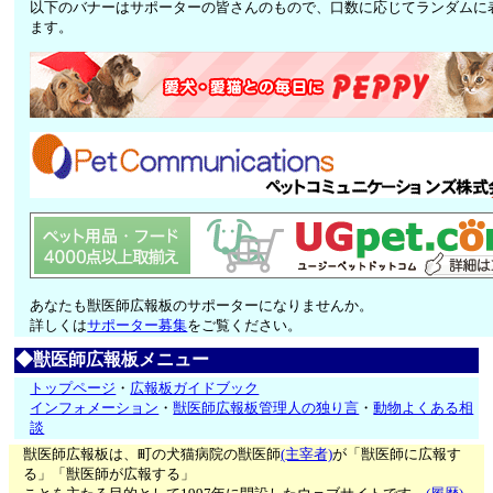
以下のバナーはサポーターの皆さんのもので、口数に応じてランダムに
ます。
あなたも獣医師広報板のサポーターになりませんか。
詳しくは
サポーター募集
をご覧ください。
◆獣医師広報板メニュー
トップページ
・
広報板ガイドブック
インフォメーション
・
獣医師広報板管理人の独り言
・
動物よくある相
談
獣医師広報板は、町の犬猫病院の獣医師
(主宰者)
が「獣医師に広報す
る」「獣医師が広報する」