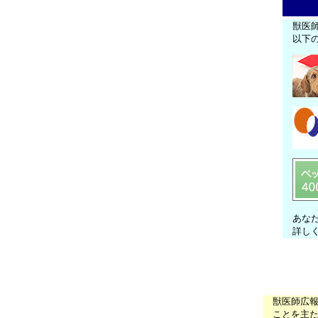
獣医
以下
あな
詳し
獣医師広
ことを主た