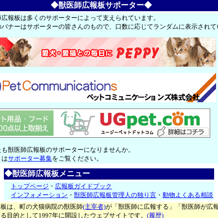
◆獣医師広報板サポーター◆
師広報板は多くのサポーターによって支えられています。
のバナーはサポーターの皆さんのもので、口数に応じてランダムに表示されて
たも獣医師広報板のサポーターになりませんか。
くは
サポーター募集
をご覧ください。
◆獣医師広報板メニュー
トップページ
・
広報板ガイドブック
インフォメーション
・
獣医師広報板管理人の独り言
・
動物よくある相談
報板は、町の犬猫病院の獣医師
(主宰者)
が「獣医師に広報する」「獣医師が広
る目的として1997年に開設したウェブサイトです。
(履歴)