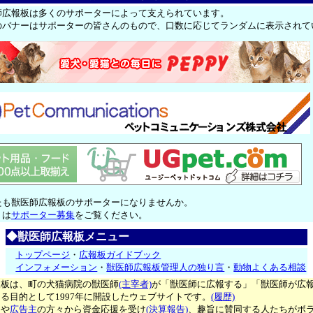
師広報板は多くのサポーターによって支えられています。
のバナーはサポーターの皆さんのもので、口数に応じてランダムに表示されて
たも獣医師広報板のサポーターになりませんか。
くは
サポーター募集
をご覧ください。
◆獣医師広報板メニュー
トップページ
・
広報板ガイドブック
インフォメーション
・
獣医師広報板管理人の独り言
・
動物よくある相談
報板は、町の犬猫病院の獣医師
(主宰者)
が「獣医師に広報する」「獣医師が広
る目的として1997年に開設したウェブサイトです。
(履歴)
ー
や
広告主
の方々から資金応援を受け
(決算報告)
、趣旨に賛同する人たちがボ