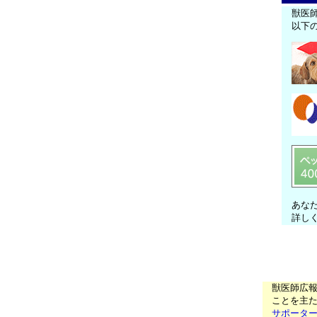
獣医
以下
あな
詳し
獣医師広
ことを主た
サポータ