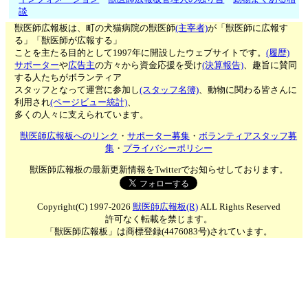
談
獣医師広報板は、町の犬猫病院の獣医師
(主宰者)
が「獣医師に広報す
る」「獣医師が広報する」
ことを主たる目的として1997年に開設したウェブサイトです。
(履歴)
サポーター
や
広告主
の方々から資金応援を受け
(決算報告)
、趣旨に賛同
する人たちがボランティア
スタッフとなって運営に参加し
(スタッフ名簿)
、動物に関わる皆さんに
利用され
(ページビュー統計)
、
多くの人々に支えられています。
獣医師広報板へのリンク
・
サポーター募集
・
ボランティアスタッフ募
集
・
プライバシーポリシー
獣医師広報板の最新更新情報をTwitterでお知らせしております。
Copyright(C) 1997-2026
獣医師広報板(R)
ALL Rights Reserved
許可なく転載を禁じます。
「獣医師広報板」は商標登録(4476083号)されています。