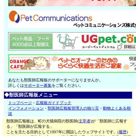
あなたも獣医師広報板のサポーターになりませんか。
詳しくは
サポーター募集
をご覧ください。
◆獣医師広報板メニュー
トップページ
・
広報板ガイドブック
インフォメーション
・
獣医師広報板管理人の独り言
・
動物よくある相
談
獣医師広報板は、町の犬猫病院の獣医師
(主宰者)
が「獣医師に広報す
る」「獣医師が広報する」
ことを主たる目的として1997年に開設したウェブサイトです。
(履歴)