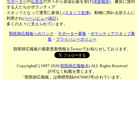
サポーター
や
広告主
の方々から資金応援を受け
(決算報告)
、趣旨に賛同
する人たちがボランティア
スタッフとなって運営に参加し
(スタッフ名簿)
、動物に関わる皆さんに
利用され
(ページビュー統計)
、
多くの人々に支えられています。
獣医師広報板へのリンク
・
サポーター募集
・
ボランティアスタッフ募
集
・
プライバシーポリシー
獣医師広報板の最新更新情報をTwitterでお知らせしております。
Copyright(C) 1997-2026
獣医師広報板(R)
ALL Rights Reserved
許可なく転載を禁じます。
「獣医師広報板」は商標登録(4476083号)されています。