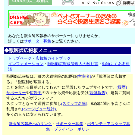
あなたも獣医師広報板のサポーターになりませんか。
詳しくは
サポーター募集
をご覧ください。
◆獣医師広報板メニュー
トップページ
・
広報板ガイドブック
インフォメーション
・
獣医師広報板管理人の独り言
・
動物よくある相
談
獣医師広報板は、町の犬猫病院の獣医師
(主宰者)
が「獣医師に広報す
る」「獣医師が広報する」
ことを主たる目的として1997年に開設したウェブサイトです。
(履歴)
サポーター
や
広告主
の方々から資金応援を受け
(決算報告)
、趣旨に賛同
する人たちがボランティア
スタッフとなって運営に参加し
(スタッフ名簿)
、動物に関わる皆さんに
利用され
(ページビュー統計)
、
多くの人々に支えられています。
獣医師広報板へのリンク
・
サポーター募集
・
ボランティアスタッフ募
集
・
プライバシーポリシー