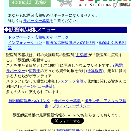
あなたも獣医師広報板のサポーターになりませんか。
詳しくは
サポーター募集
をご覧ください。
◆獣医師広報板メニュー
トップページ
・
広報板ガイドブック
インフォメーション
・
獣医師広報板管理人の独り言
・
動物よくある相
談
獣医師広報板は、町の犬猫病院の獣医師
(主宰者)
が「獣医師に広報す
る」「獣医師が広報する」
ことを主たる目的として1997年に開設したウェブサイトです。
(履歴)
サポーター
や
広告主
の方々から資金応援を受け
(決算報告)
、趣旨に賛同
する人たちがボランティア
スタッフとなって運営に参加し
(スタッフ名簿)
、動物に関わる皆さんに
利用され
(ページビュー統計)
、
多くの人々に支えられています。
獣医師広報板へのリンク
・
サポーター募集
・
ボランティアスタッフ募
集
・
プライバシーポリシー
獣医師広報板の最新更新情報をTwitterでお知らせしております。
Copyright(C) 1997-2026
獣医師広報板(R)
ALL Rights Reserved