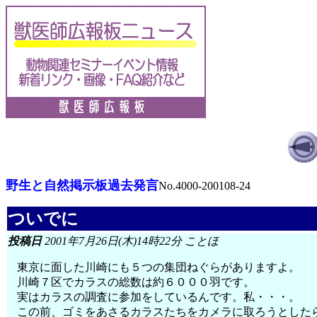
野生と自然掲示板過去発言
No.4000-200108-24
ついでに
投稿日
2001年7月26日(木)14時22分 ことほ
東京に面した川崎にも５つの集団ねぐらがありますよ。
川崎７区でカラスの総数は約６０００羽です。
実はカラスの調査に参加をしているんです。私・・・。
この前、ゴミをあさるカラスたちをカメラに取ろうとした