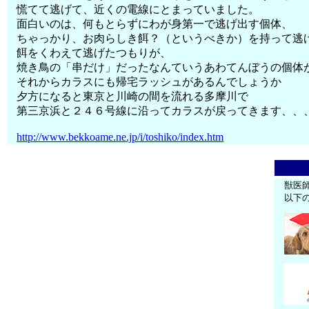
慌てて逃げて、近くの電線にとまっていました。
面白いのは、何もとらずにわが身第一で逃げ出す個体、
ちゃっかり、お肉らしき餌？（というべきか）を持って逃
餌をくわえて逃げたつもりが、
焼き鳥の「串だけ」だったなんていうあわてんぼうの個体
それからカラスにも帰宅ラッシュがあるんでしょうか
夕方になると東京と川崎の間を流れる多摩川で
第三京浜と２４６号線に沿ってカラスが戻ってきます、、
http://www.bekkoame.ne.jp/i/toshiko/index.htm
獣医
以下