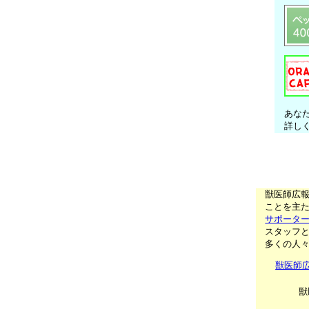
あな
詳し
獣医師広
ことを主た
サポータ
スタッフ
多くの人
獣医師
獣