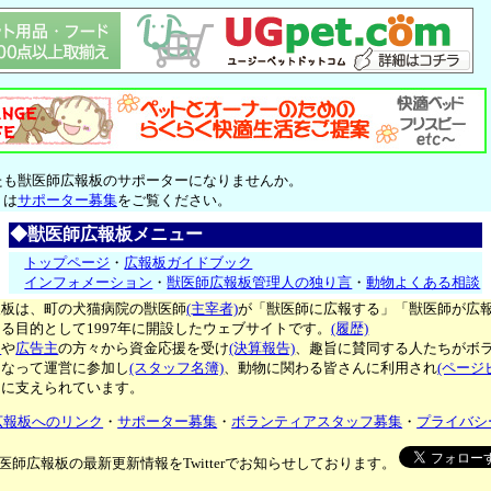
たも獣医師広報板のサポーターになりませんか。
くは
サポーター募集
をご覧ください。
◆獣医師広報板メニュー
トップページ
・
広報板ガイドブック
インフォメーション
・
獣医師広報板管理人の独り言
・
動物よくある相談
報板は、町の犬猫病院の獣医師
(主宰者)
が「獣医師に広報する」「獣医師が広
る目的として1997年に開設したウェブサイトです。
(履歴)
ー
や
広告主
の方々から資金応援を受け
(決算報告)
、趣旨に賛同する人たちがボ
となって運営に参加し
(スタッフ名簿)
、動物に関わる皆さんに利用され
(ページ
々に支えられています。
広報板へのリンク
・
サポーター募集
・
ボランティアスタッフ募集
・
プライバシ
医師広報板の最新更新情報をTwitterでお知らせしております。