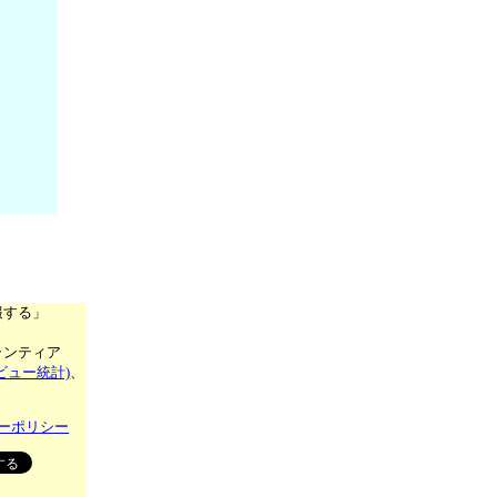
報する」
ランティア
ビュー統計)
、
ーポリシー