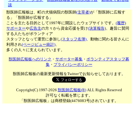
談
獣医師広報板は、町の犬猫病院の獣医師
(主宰者)
が「獣医師に広報す
る」「獣医師が広報する」
ことを主たる目的として1997年に開設したウェブサイトです。
(履歴)
サポーター
や
広告主
の方々から資金応援を受け
(決算報告)
、趣旨に賛同
する人たちがボランティア
スタッフとなって運営に参加し
(スタッフ名簿)
、動物に関わる皆さんに
利用され
(ページビュー統計)
、
多くの人々に支えられています。
獣医師広報板へのリンク
・
サポーター募集
・
ボランティアスタッフ募
集
・
プライバシーポリシー
獣医師広報板の最新更新情報をTwitterでお知らせしております。
Copyright(C) 1997-2026
獣医師広報板(R)
ALL Rights Reserved
許可なく転載を禁じます。
「獣医師広報板」は商標登録(4476083号)されています。