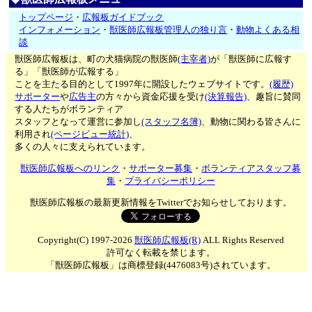
トップページ
・
広報板ガイドブック
インフォメーション
・
獣医師広報板管理人の独り言
・
動物よくある相
談
獣医師広報板は、町の犬猫病院の獣医師
(主宰者)
が「獣医師に広報す
る」「獣医師が広報する」
ことを主たる目的として1997年に開設したウェブサイトです。
(履歴)
サポーター
や
広告主
の方々から資金応援を受け
(決算報告)
、趣旨に賛同
する人たちがボランティア
スタッフとなって運営に参加し
(スタッフ名簿)
、動物に関わる皆さんに
利用され
(ページビュー統計)
、
多くの人々に支えられています。
獣医師広報板へのリンク
・
サポーター募集
・
ボランティアスタッフ募
集
・
プライバシーポリシー
獣医師広報板の最新更新情報をTwitterでお知らせしております。
Copyright(C) 1997-2026
獣医師広報板(R)
ALL Rights Reserved
許可なく転載を禁じます。
「獣医師広報板」は商標登録(4476083号)されています。