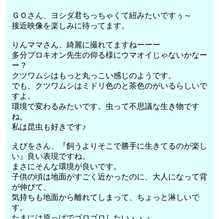
ＧＯさん、ヨシダ君ちっちゃくて紐みたいですぅ～
接近映像を楽しみに待ってます。
りんママさん、綺麗に撮れてますねーーー
多分プロキオン先生の仰る様にウマオイじゃないかなー
ー？
クツワムシはもっと丸っこい感じのようです。
でも、クツワムシはミドリ色のと茶色のがいるらしいで
すよ。
環境で変わるみたいです。虫って不思議な生き物です
ね。
私は昆虫も好きです♪
えびをさん、『飼うよりそこで勝手に生きてるのが楽し
い』良い表現ですね。
まさにそんな環境が良いです。
子供の頃は地面がすごく近かったのに、大人になって背
が伸びて、
気持ちも地面から離れてしまって、ちょっと淋しいで
す。
たまには原っぱでゴロゴロしたい・・・