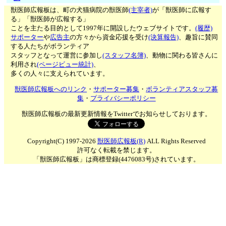
獣医師広報板は、町の犬猫病院の獣医師
(主宰者)
が「獣医師に広報す
る」「獣医師が広報する」
ことを主たる目的として1997年に開設したウェブサイトです。
(履歴)
サポーター
や
広告主
の方々から資金応援を受け
(決算報告)
、趣旨に賛同
する人たちがボランティア
スタッフとなって運営に参加し
(スタッフ名簿)
、動物に関わる皆さんに
利用され
(ページビュー統計)
、
多くの人々に支えられています。
獣医師広報板へのリンク
・
サポーター募集
・
ボランティアスタッフ募
集
・
プライバシーポリシー
獣医師広報板の最新更新情報をTwitterでお知らせしております。
Copyright(C) 1997-2026
獣医師広報板(R)
ALL Rights Reserved
許可なく転載を禁じます。
「獣医師広報板」は商標登録(4476083号)されています。