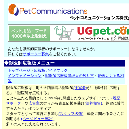
あなたも獣医師広報板のサポーターになりませんか。
詳しくは
サポーター募集
をご覧ください。
◆獣医師広報板メニュー
トップページ
・
広報板ガイドブック
インフォメーション
・
獣医師広報板管理人の独り言
・
動物よくある相
談
獣医師広報板は、町の犬猫病院の獣医師
(主宰者)
が「獣医師に広報す
る」「獣医師が広報する」
ことを主たる目的として1997年に開設したウェブサイトです。
(履歴)
サポーター
や
広告主
の方々から資金応援を受け
(決算報告)
、趣旨に賛同
する人たちがボランティア
スタッフとなって運営に参加し
(スタッフ名簿)
、動物に関わる皆さんに
利用され
(ページビュー統計)
、
多くの人々に支えられています。