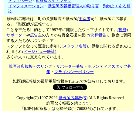
トップページ
・
広報板ガイドブック
インフォメーション
・
獣医師広報板管理人の独り言
・
動物よくある相
談
獣医師広報板は、町の犬猫病院の獣医師
(主宰者)
が「獣医師に広報す
る」「獣医師が広報する」
ことを主たる目的として1997年に開設したウェブサイトです。
(履歴)
サポーター
や
広告主
の方々から資金応援を受け
(決算報告)
、趣旨に賛同
する人たちがボランティア
スタッフとなって運営に参加し
(スタッフ名簿)
、動物に関わる皆さんに
利用され
(ページビュー統計)
、
多くの人々に支えられています。
獣医師広報板へのリンク
・
サポーター募集
・
ボランティアスタッフ募
集
・
プライバシーポリシー
獣医師広報板の最新更新情報をTwitterでお知らせしております。
Copyright(C) 1997-2026
獣医師広報板(R)
ALL Rights Reserved
許可なく転載を禁じます。
「獣医師広報板」は商標登録(4476083号)されています。