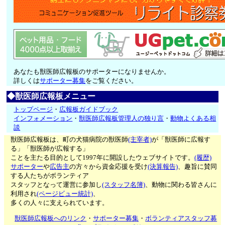
あなたも獣医師広報板のサポーターになりませんか。
詳しくは
サポーター募集
をご覧ください。
◆獣医師広報板メニュー
トップページ
・
広報板ガイドブック
インフォメーション
・
獣医師広報板管理人の独り言
・
動物よくある相
談
獣医師広報板は、町の犬猫病院の獣医師
(主宰者)
が「獣医師に広報す
る」「獣医師が広報する」
ことを主たる目的として1997年に開設したウェブサイトです。
(履歴)
サポーター
や
広告主
の方々から資金応援を受け
(決算報告)
、趣旨に賛同
する人たちがボランティア
スタッフとなって運営に参加し
(スタッフ名簿)
、動物に関わる皆さんに
利用され
(ページビュー統計)
、
多くの人々に支えられています。
獣医師広報板へのリンク
・
サポーター募集
・
ボランティアスタッフ募