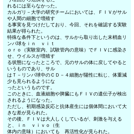
れるには至らなかった。
カルガリ－大学の研究チームにおいては、ＦＩＶがサル
や人間の細胞で増殖す
る事実を見つけだしており、今回、それを確認する実験
結果が得られた。
特殊な条件下というのは、サルから取り出した末梢血リ
ンパ球をｉｎ ｖｉｔ
ｏｒｏ（実験室内、試験管内の意味）でＦＩＶに感染さ
せ、ウイルスが増殖す
る状態になったところで、元のサルの体に戻してやると
いうものであり、サル
はＴ－リンパ球中のＣＤ－４細胞が陽性に転じ、体重減
少も見られるようにな
ったというものです。
このときに、血液細胞や脾臓にもＦＩＶの遺伝子が検出
されるようになった。
ただし、初期感染反応と抗体産生には個体間において大
きな差が見られた。
その後、ＦＩＶは大人しくしているが、刺激を与える
と、ｉｎ ｖｉｖｏ（生
体内の意味）においても 再活性化が見られた。