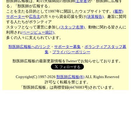
獣医師広報板は、町の犬猫病院の獣医師
(主宰者)
が「獣医師に広報す
る」「獣医師が広報する」
ことを主たる目的として1997年に開設したウェブサイトです。
(履歴)
サポーター
や
広告主
の方々から資金応援を受け
(決算報告)
、趣旨に賛同
する人たちがボランティア
スタッフとなって運営に参加し
(スタッフ名簿)
、動物に関わる皆さんに
利用され
(ページビュー統計)
、
多くの人々に支えられています。
獣医師広報板へのリンク
・
サポーター募集
・
ボランティアスタッフ募
集
・
プライバシーポリシー
獣医師広報板の最新更新情報をTwitterでお知らせしております。
Copyright(C) 1997-2026
獣医師広報板(R)
ALL Rights Reserved
許可なく転載を禁じます。
「獣医師広報板」は商標登録(4476083号)されています。