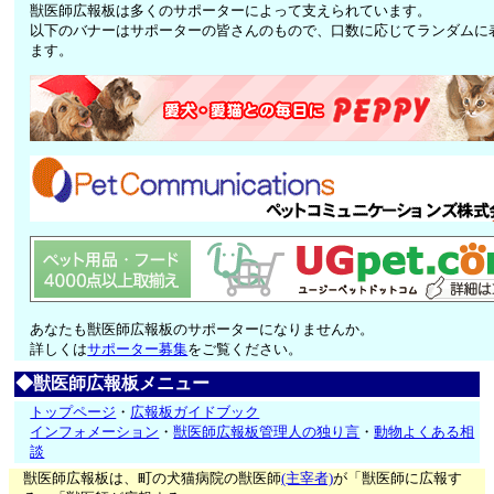
獣医師広報板は多くのサポーターによって支えられています。
以下のバナーはサポーターの皆さんのもので、口数に応じてランダムに
ます。
あなたも獣医師広報板のサポーターになりませんか。
詳しくは
サポーター募集
をご覧ください。
◆獣医師広報板メニュー
トップページ
・
広報板ガイドブック
インフォメーション
・
獣医師広報板管理人の独り言
・
動物よくある相
談
獣医師広報板は、町の犬猫病院の獣医師
(主宰者)
が「獣医師に広報す