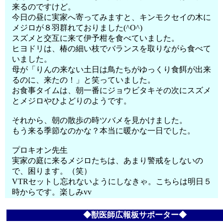
来るのですけど。
今日の昼に実家へ寄ってみますと、キンモクセイの木に
メジロが８羽群れておりました(^O^)
スズメと交互に来て伊予柑を食べていました。
ヒヨドリは、椿の細い枝でバランスを取りながら食べて
いました。
母が「りんの来ない土日は鳥たちがゆっくり食餌が出来
るのに、来たの！」と笑っていました。
お食事タイムは、朝一番にジョウビタキその次にスズメ
とメジロやひよどりのようです。
それから、朝の散歩の時ツバメを見かけました。
もう来る季節なのかな？本当に暖かな一日でした。
プロキオン先生
実家の庭に来るメジロたちは、あまり警戒をしないの
で、困ります。（笑）
VTRセットし忘れないようにしなきゃ。こちらは明日５
時からです。楽しみvv
◆獣医師広報板サポーター◆