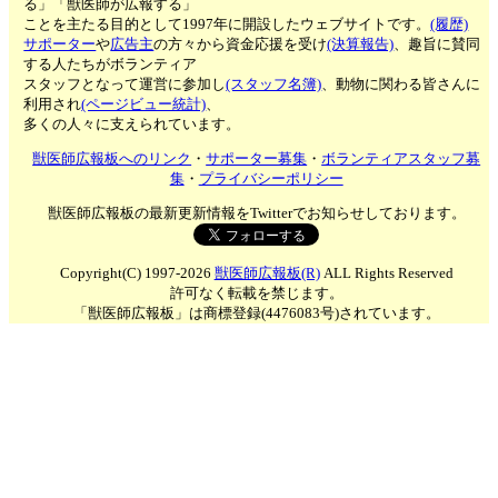
る」「獣医師が広報する」
ことを主たる目的として1997年に開設したウェブサイトです。
(履歴)
サポーター
や
広告主
の方々から資金応援を受け
(決算報告)
、趣旨に賛同
する人たちがボランティア
スタッフとなって運営に参加し
(スタッフ名簿)
、動物に関わる皆さんに
利用され
(ページビュー統計)
、
多くの人々に支えられています。
獣医師広報板へのリンク
・
サポーター募集
・
ボランティアスタッフ募
集
・
プライバシーポリシー
獣医師広報板の最新更新情報をTwitterでお知らせしております。
Copyright(C) 1997-2026
獣医師広報板(R)
ALL Rights Reserved
許可なく転載を禁じます。
「獣医師広報板」は商標登録(4476083号)されています。