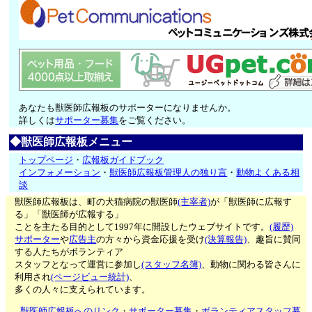
あなたも獣医師広報板のサポーターになりませんか。
詳しくは
サポーター募集
をご覧ください。
◆獣医師広報板メニュー
トップページ
・
広報板ガイドブック
インフォメーション
・
獣医師広報板管理人の独り言
・
動物よくある相
談
獣医師広報板は、町の犬猫病院の獣医師
(主宰者)
が「獣医師に広報す
る」「獣医師が広報する」
ことを主たる目的として1997年に開設したウェブサイトです。
(履歴)
サポーター
や
広告主
の方々から資金応援を受け
(決算報告)
、趣旨に賛同
する人たちがボランティア
スタッフとなって運営に参加し
(スタッフ名簿)
、動物に関わる皆さんに
利用され
(ページビュー統計)
、
多くの人々に支えられています。
獣医師広報板へのリンク
・
サポーター募集
・
ボランティアスタッフ募