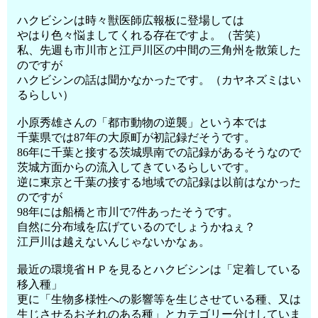
ハクビシンは時々獣医師広報板に登場しては
やはり色々悩ましてくれる存在ですよ。（苦笑）
私、先週も市川市と江戸川区の中間の三角州を散策した
のですが
ハクビシンの話は聞かなかったです。（カヤネズミはい
るらしい）
小原秀雄さんの「都市動物の逆襲」という本では
千葉県では87年の大原町が初記録だそうです。
86年に千葉と接する茨城県南での記録があるそうなので
茨城方面からの流入してきているらしいです。
逆に東京と千葉の接する地域での記録は以前はなかった
のですが
98年には船橋と市川で7件あったそうです。
自然に分布域を広げているのでしょうかねぇ？
江戸川は越えないんじゃないかなぁ。
最近の環境省ＨＰを見るとハクビシンは「定着している
移入種」
更に「生物多様性への影響等を生じさせている種、又は
生じさせるおそれのある種」とカテゴリー分けしていま