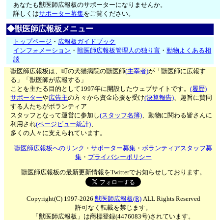
あなたも獣医師広報板のサポーターになりませんか。
詳しくは
サポーター募集
をご覧ください。
◆獣医師広報板メニュー
トップページ
・
広報板ガイドブック
インフォメーション
・
獣医師広報板管理人の独り言
・
動物よくある相
談
獣医師広報板は、町の犬猫病院の獣医師
(主宰者)
が「獣医師に広報す
る」「獣医師が広報する」
ことを主たる目的として1997年に開設したウェブサイトです。
(履歴)
サポーター
や
広告主
の方々から資金応援を受け
(決算報告)
、趣旨に賛同
する人たちがボランティア
スタッフとなって運営に参加し
(スタッフ名簿)
、動物に関わる皆さんに
利用され
(ページビュー統計)
、
多くの人々に支えられています。
獣医師広報板へのリンク
・
サポーター募集
・
ボランティアスタッフ募
集
・
プライバシーポリシー
獣医師広報板の最新更新情報をTwitterでお知らせしております。
Copyright(C) 1997-2026
獣医師広報板(R)
ALL Rights Reserved
許可なく転載を禁じます。
「獣医師広報板」は商標登録(4476083号)されています。