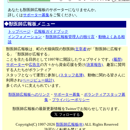
あなたも獣医師広報板のサポーターになりませんか。
詳しくは
サポーター募集
をご覧ください。
◆獣医師広報板メニュー
トップページ
・
広報板ガイドブック
インフォメーション
・
獣医師広報板管理人の独り言
・
動物よくある相
談
獣医師広報板は、町の犬猫病院の獣医師
(主宰者)
が「獣医師に広報す
る」「獣医師が広報する」
ことを主たる目的として1997年に開設したウェブサイトです。
(履歴)
サポーター
や
広告主
の方々から資金応援を受け
(決算報告)
、趣旨に賛同
する人たちがボランティア
スタッフとなって運営に参加し
(スタッフ名簿)
、動物に関わる皆さんに
利用され
(ページビュー統計)
、
多くの人々に支えられています。
獣医師広報板へのリンク
・
サポーター募集
・
ボランティアスタッフ募
集
・
プライバシーポリシー
獣医師広報板の最新更新情報をTwitterでお知らせしております。
Copyright(C) 1997-2026
獣医師広報板(R)
ALL Rights Reserved
許可なく転載を禁じます。