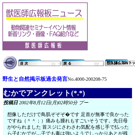
野生と自然掲示板過去発言
No.4000-200208-75
むかでアンクレット(*.*)
投稿日
2002年8月12日(月)02時50分 プー
想像しただけで鳥肌ぞぞぞ�です 足首が無事で良かった
ですね（＾＾；）痛みも腫れもすごいそうです。先日母
がやられました 首スジにさわさわ気配を感じ手で払った
ら子むかでが…子でも毒は強いようでしっかりあとが残