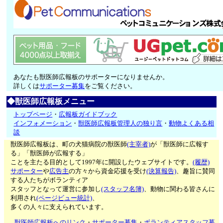
あなたも獣医師広報板のサポーターになりませんか。
詳しくは
サポーター募集
をご覧ください。
◆獣医師広報板メニュー
トップページ
・
広報板ガイドブック
インフォメーション
・
獣医師広報板管理人の独り言
・
動物よくある相
談
獣医師広報板は、町の犬猫病院の獣医師
(主宰者)
が「獣医師に広報す
る」「獣医師が広報する」
ことを主たる目的として1997年に開設したウェブサイトです。
(履歴)
サポーター
や
広告主
の方々から資金応援を受け
(決算報告)
、趣旨に賛同
する人たちがボランティア
スタッフとなって運営に参加し
(スタッフ名簿)
、動物に関わる皆さんに
利用され
(ページビュー統計)
、
多くの人々に支えられています。
獣医師広報板へのリンク
・
サポーター募集
・
ボランティアスタッフ募