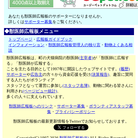
あなたも獣医師広報板のサポーターになりませんか。
詳しくは
サポーター募集
をご覧ください。
◆獣医師広報板メニュー
トップページ
・
広報板ガイドブック
インフォメーション
・
獣医師広報板管理人の独り言
・
動物よくある相
談
獣医師広報板は、町の犬猫病院の獣医師
(主宰者)
が「獣医師に広報す
る」「獣医師が広報する」
ことを主たる目的として1997年に開設したウェブサイトです。
(履歴)
サポーター
や
広告主
の方々から資金応援を受け
(決算報告)
、趣旨に賛同
する人たちがボランティア
スタッフとなって運営に参加し
(スタッフ名簿)
、動物に関わる皆さんに
利用され
(ページビュー統計)
、
多くの人々に支えられています。
獣医師広報板へのリンク
・
サポーター募集
・
ボランティアスタッフ募
集
・
プライバシーポリシー
獣医師広報板の最新更新情報をTwitterでお知らせしております。
Copyright(C) 1997-2026
獣医師広報板(R)
ALL Rights Reserved